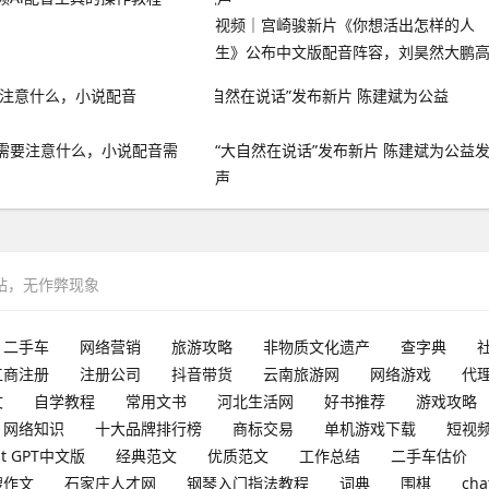
视频｜宫崎骏新片《你想活出怎样的人
生》公布中文版配音阵容，刘昊然大鹏
圆圆献声
需要注意什么，小说配音需
“大自然在说话”发布新片 陈建斌为公益
声
网站，无作弊现象
二手车
网络营销
旅游攻略
非物质文化遗产
查字典
工商注册
注册公司
抖音带货
云南旅游网
网络游戏
代
文
自学教程
常用文书
河北生活网
好书推荐
游戏攻略
网络知识
十大品牌排行榜
商标交易
单机游戏下载
短视
at GPT中文版
经典范文
优质范文
工作总结
二手车估价
搜作文
石家庄人才网
钢琴入门指法教程
词典
围棋
cha