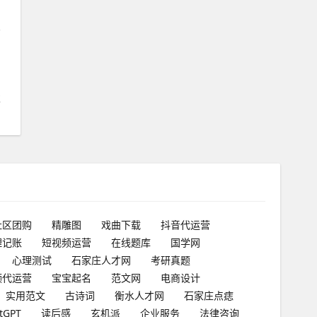
高
发
社区团购
精雕图
戏曲下载
抖音代运营
理记账
短视频运营
在线题库
国学网
心理测试
石家庄人才网
考研真题
频代运营
宝宝起名
范文网
电商设计
实用范文
古诗词
衡水人才网
石家庄点痣
tGPT
读后感
玄机派
企业服务
法律咨询