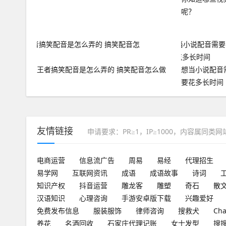
呢？
王者搞笑配音是怎么弄的 搞笑配音怎么做
想当小说配音
要花多长时间
友情链接
申请要求：PR≥1，IP≥1000，内容属同类
电商运营
信息流广告
周易
易经
代理招生
易学网
互联网资讯
成语
成语故事
诗词
知识产权
抖音运营
雕龙客
雕塑
奇石
散
汉语知识
心理咨询
手游安卓版下载
兴趣爱好
免费发布信息
服装服饰
律师咨询
搜救犬
Ch
养花
名酒回收
石家庄代理记账
女士发型
搜